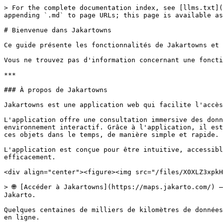
> For the complete documentation index, see [llms.txt](
appending `.md` to page URLs; this page is available as
# Bienvenue dans Jakartowns

Ce guide présente les fonctionnalités de Jakartowns et 
Vous ne trouvez pas d'information concernant une foncti
***

### À propos de Jakartowns

Jakartowns est une application web qui facilite l'accès
L'application offre une consultation immersive des donn
environnement interactif. Grâce à l'application, il est
ces objets dans le temps, de manière simple et rapide.

L'application est conçue pour être intuitive, accessibl
efficacement.

<div align="center"><figure><img src="/files/X0XLZ3xpkH
> 🌐 [Accéder à Jakartowns](https://maps.jakarto.com/) 
Jakarto.

Quelques centaines de milliers de kilomètres de données
en ligne.
