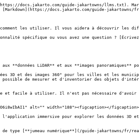
https://docs.jakarto.com/guide-jakartowns/llms.txt). Mar
 [Markdown](https://docs.jakarto.com/guide-jakartowns/fr
comment les utiliser. Il vous aidera à découvrir les dif
onnalité spécifique ou vous avez une question ? [Écrivez
 aux **données LiDAR** et aux **images panoramiques** po
ées 3D et des images 360° pour les villes et les municip
 possible de mesurer et d'inventorier des objets d'intér
e et facile à utiliser. Il n'est pas nécessaire d'avoir 
O6i8wIbAI1" alt="" width="188"><figcaption></figcaption>
— l'application immersive pour explorer les données 3D et
 de type [**jumeau numérique**](/guide-jakartowns/fr/rea