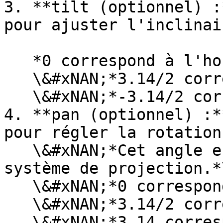
3. **tilt (optionnel) :
pour ajuster l'inclinai
   *0 correspond à l'horizontal;*\

   \&#xNAN;*3.14/2 correspond au zénith;*\

   \&#xNAN;*-3.14/2 correspond au nadir.*

4. **pan (optionnel) :*
pour régler la rotation
   \&#xNAN;*Cet angle est orienté vers le Nord du 
système de projection.*\
   \&#xNAN;*0 correspond au Nord*\

   \&#xNAN;*3.14/2 correspond à l'ouest*\

   \&#xNAN;*3.14 correspond au Sud*
