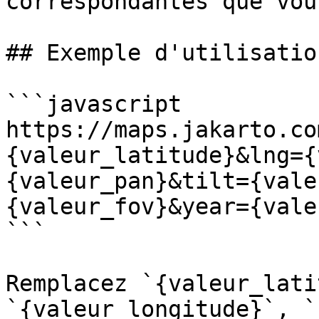
correspondantes que vou
## Exemple d'utilisatio
```javascript

https://maps.jakarto.co
{valeur_latitude}&lng={
{valeur_pan}&tilt={vale
{valeur_fov}&year={vale
```

Remplacez `{valeur_lati
`{valeur_longitude}`, `