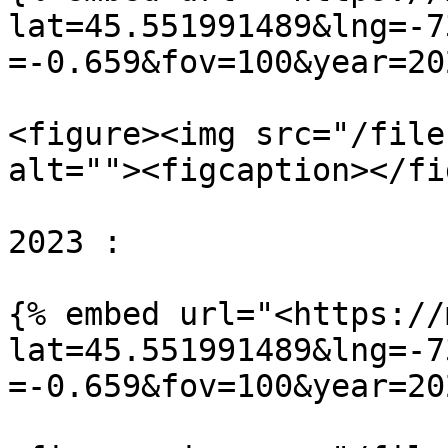
lat=45.551991489&lng=-7
=-0.659&fov=100&year=20
<figure><img src="/file
alt=""><figcaption></fi
2023 :

{% embed url="<https://
lat=45.551991489&lng=-7
=-0.659&fov=100&year=20